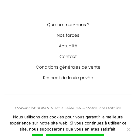
Qui sommes-nous ?
Nos forces
Actualité
Contact
Conditions générales de vente
Respect de la vie privée
Copyright 2019 S.A. Bois Lejeune – Votre prestataire
logistique s’occupe de tout ! De la prise en charge initial au
Nous utilisons des cookies pour vous garantir la meilleure
déballage final.
expérience sur notre site web. Si vous continuez à utiliser ce
site, nous supposerons que vous en êtes satisfait.
Création de sites Internet | ProduWeb