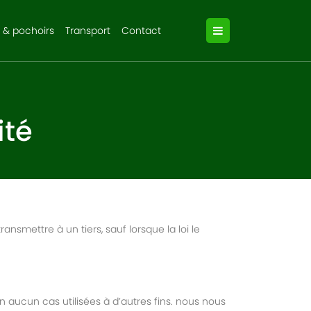
 & pochoirs
Transport
Contact
ité
mettre à un tiers, sauf lorsque la loi le
 aucun cas utilisées à d’autres fins. nous nous